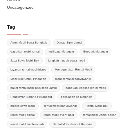
Uncategorized
Tag
Agen Mobil Sewa Bengkulu
Danau Sipin Jambi
dapatkan mobil rental
fosil batu Merangin
Geopark Merangin
Jasa Sewa Mobil Box
langkah mudah sewa mobil
layanan rental mobil bisnis
Menggunakan Rental Mobil
Mobil Box Untuk Pindahan
mobil rental di banyuwangi
paket rental mobil plus sopir Jambi
panduan lengkap rental mobil
Pengiriman Barang Pekanbaru
perjalanan ke Merangin
proses sewa mobil
rental mobil banyuwangi
Rental Mobil Box
rental mobil digital
rental mobil event palu
rental mobil Jambi harian
rental mobil Jambi murah
Rental Mobil Jemput Bandara