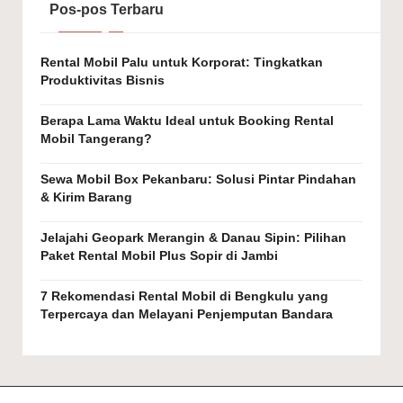
e
Pos-pos Terbaru
rj
Rental Mobil Palu untuk Korporat: Tingkatkan
a
Produktivitas Bisnis
n
Berapa Lama Waktu Ideal untuk Booking Rental
g
Mobil Tangerang?
k
Sewa Mobil Box Pekanbaru: Solusi Pintar Pindahan
a
& Kirim Barang
u
Jelajahi Geopark Merangin & Danau Sipin: Pilihan
Paket Rental Mobil Plus Sopir di Jambi
7 Rekomendasi Rental Mobil di Bengkulu yang
Terpercaya dan Melayani Penjemputan Bandara