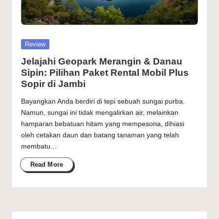
4
perjalanan
J
kapan
saja
a
dengan
Posted
Review
m
layanan
in
Jelajahi Geopark Merangin & Danau
cepat
-
Sipin: Pilihan Paket Rental Mobil Plus
dan
N
Sopir di Jambi
aman.
y
Bayangkan Anda berdiri di tepi sebuah sungai purba.
Namun, sungai ini tidak mengalirkan air, melainkan
a
hamparan bebatuan hitam yang mempesona, dihiasi
m
oleh cetakan daun dan batang tanaman yang telah
membatu…
a
Read More
n
&
T