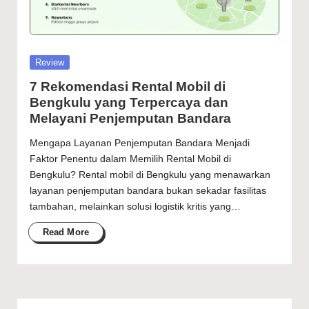
4
perjalanan
J
kapan
saja
a
dengan
Posted
Review
m
layanan
in
7 Rekomendasi Rental Mobil di
cepat
-
Bengkulu yang Terpercaya dan
dan
N
Melayani Penjemputan Bandara
aman.
y
Mengapa Layanan Penjemputan Bandara Menjadi
Faktor Penentu dalam Memilih Rental Mobil di
a
Bengkulu? Rental mobil di Bengkulu yang menawarkan
m
layanan penjemputan bandara bukan sekadar fasilitas
tambahan, melainkan solusi logistik kritis yang…
a
Read More
n
&
T