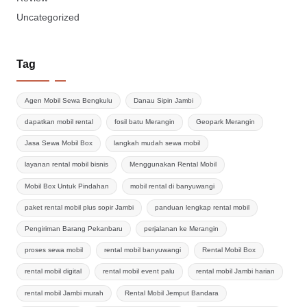
Uncategorized
Tag
Agen Mobil Sewa Bengkulu
Danau Sipin Jambi
dapatkan mobil rental
fosil batu Merangin
Geopark Merangin
Jasa Sewa Mobil Box
langkah mudah sewa mobil
layanan rental mobil bisnis
Menggunakan Rental Mobil
Mobil Box Untuk Pindahan
mobil rental di banyuwangi
paket rental mobil plus sopir Jambi
panduan lengkap rental mobil
Pengiriman Barang Pekanbaru
perjalanan ke Merangin
proses sewa mobil
rental mobil banyuwangi
Rental Mobil Box
rental mobil digital
rental mobil event palu
rental mobil Jambi harian
rental mobil Jambi murah
Rental Mobil Jemput Bandara