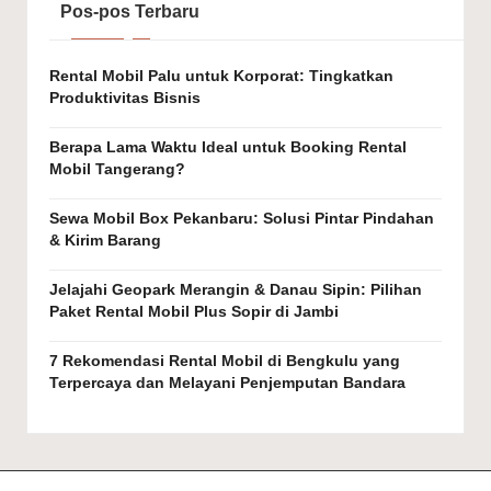
e
Pos-pos Terbaru
rj
Rental Mobil Palu untuk Korporat: Tingkatkan
a
Produktivitas Bisnis
n
Berapa Lama Waktu Ideal untuk Booking Rental
g
Mobil Tangerang?
k
Sewa Mobil Box Pekanbaru: Solusi Pintar Pindahan
a
& Kirim Barang
u
Jelajahi Geopark Merangin & Danau Sipin: Pilihan
Paket Rental Mobil Plus Sopir di Jambi
7 Rekomendasi Rental Mobil di Bengkulu yang
Terpercaya dan Melayani Penjemputan Bandara