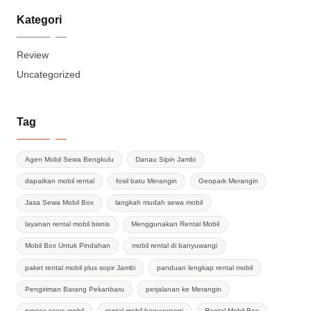
Kategori
Review
Uncategorized
Tag
Agen Mobil Sewa Bengkulu
Danau Sipin Jambi
dapatkan mobil rental
fosil batu Merangin
Geopark Merangin
Jasa Sewa Mobil Box
langkah mudah sewa mobil
layanan rental mobil bisnis
Menggunakan Rental Mobil
Mobil Box Untuk Pindahan
mobil rental di banyuwangi
paket rental mobil plus sopir Jambi
panduan lengkap rental mobil
Pengiriman Barang Pekanbaru
perjalanan ke Merangin
proses sewa mobil
rental mobil banyuwangi
Rental Mobil Box